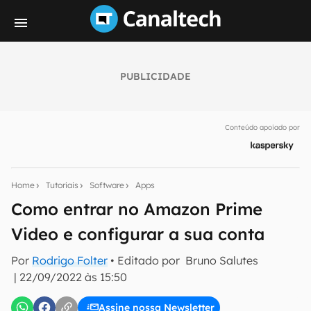
PUBLICIDADE
Seu resumo inteligente do mundo tech!
Assine a newsletter do Canaltech e receba
Conteúdo apoiado por
notícias e reviews sobre tecnologia em primeira
mão.
E-mail
Home
Tutoriais
Software
Apps
Como entrar no Amazon Prime
Video e configurar a sua conta
inscreva-se
Por
Rodrigo Folter
• Editado por
Bruno Salutes
|
22/09/2022 às 15:50
Confirmo que li, aceito e concordo com os
Termos de
Uso e Política de Privacidade do Canaltech.
Assine nossa Newsletter