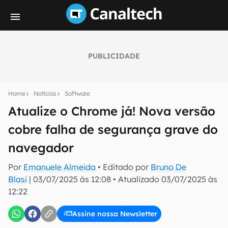
PUBLICIDADE
Seu resumo inteligente do mundo tech!
Assine a newsletter do Canaltech e receba
Home
Notícias
Software
notícias e reviews sobre tecnologia em primeira
mão.
Atualize o Chrome já! Nova versão
cobre falha de segurança grave do
E-mail
navegador
Por
Emanuele Almeida
• Editado por
Bruno De
inscreva-se
Blasi
|
03/07/2025 às 12:08
•
Atualizado
03/07/2025 às
12:22
Confirmo que li, aceito e concordo com os
Termos de
Uso e Política de Privacidade do Canaltech.
Assine nossa Newsletter