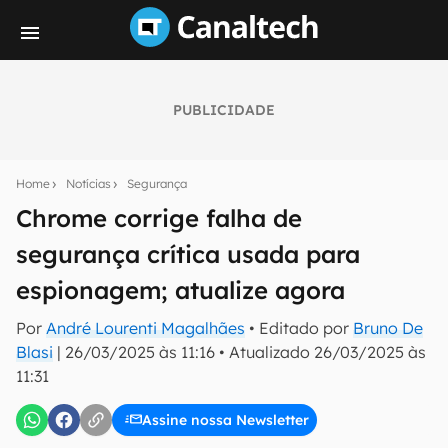
PUBLICIDADE
Seu resumo inteligente do mundo tech!
Assine a newsletter do Canaltech e receba
Home
Notícias
Segurança
notícias e reviews sobre tecnologia em primeira
mão.
Chrome corrige falha de
segurança crítica usada para
E-mail
espionagem; atualize agora
Por
André Lourenti Magalhães
• Editado por
Bruno De
inscreva-se
Blasi
|
26/03/2025 às 11:16
•
Atualizado
26/03/2025 às
11:31
Confirmo que li, aceito e concordo com os
Termos de
Uso e Política de Privacidade do Canaltech.
Assine nossa Newsletter