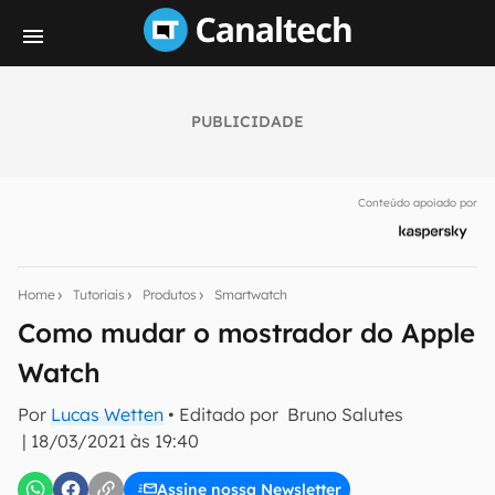
PUBLICIDADE
Seu resumo inteligente do mundo tech!
Assine a newsletter do Canaltech e receba
Conteúdo apoiado por
notícias e reviews sobre tecnologia em primeira
mão.
E-mail
Home
Tutoriais
Produtos
Smartwatch
Como mudar o mostrador do Apple
Watch
inscreva-se
Por
Lucas Wetten
• Editado por
Bruno Salutes
|
18/03/2021 às 19:40
Confirmo que li, aceito e concordo com os
Termos de
Uso e Política de Privacidade do Canaltech.
Assine nossa Newsletter