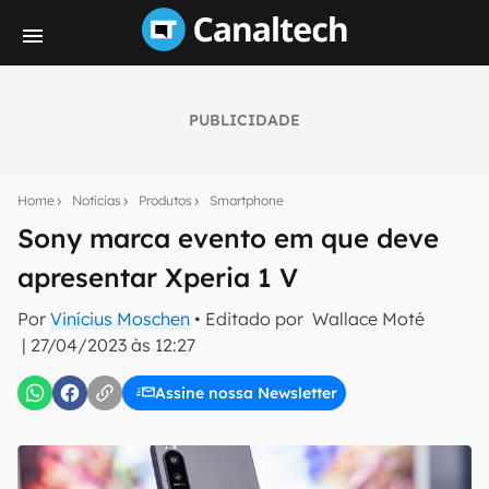
PUBLICIDADE
Seu resumo inteligente do mundo tech!
Assine a newsletter do Canaltech e receba
Home
Notícias
Produtos
Smartphone
notícias e reviews sobre tecnologia em primeira
mão.
Sony marca evento em que deve
apresentar Xperia 1 V
E-mail
Por
Vinícius Moschen
• Editado por
Wallace Moté
|
27/04/2023 às 12:27
inscreva-se
Assine nossa Newsletter
Confirmo que li, aceito e concordo com os
Termos de
Uso e Política de Privacidade do Canaltech.