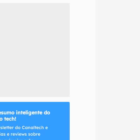
naltech.
esumo inteligente do
 tech!
sletter do Canaltech e
ias e reviews sobre