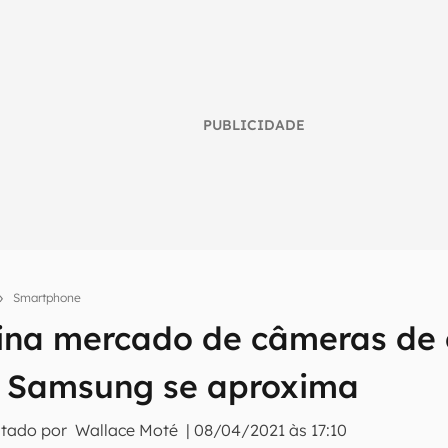
PUBLICIDADE
Smartphone
umo inteligente do mundo tech!
na mercado de câmeras de 
tter do Canaltech e receba notícias e reviews sobre tecnologia 
 Samsung se aproxima
itado por
Wallace Moté
|
08/04/2021 às 17:10