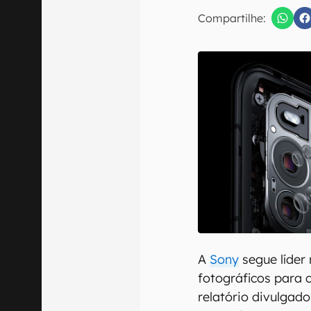
Compartilhe:
Confirmo que 
A
Sony
segue líder
fotográficos para 
relatório divulgad