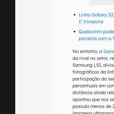
Linha Galaxy S2
1º trimestre
Qualcomm pode 
parceria com a 
No entanto, a
Sam
da rival no setor, 
Samsung LSI, divis
fotográficos da li
participação do s
percentuais em co
distância ainda rel
apontou que nos an
possuía menos de 
japonesa ultrapas