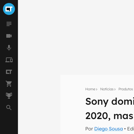
Home
Notícias
Produtos
Seu res
Sony domi
Assine a newsle
mão.
2020, mas
E-mail
Por
Diego Sousa
• Ed