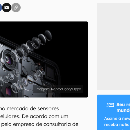
inscreva-se
li, aceito e concordo com os
Termos de Uso e Política de Privacidade do Ca
Reprodução/Oppo
Seu r
 no mercado de sensores
mundo
celulares. De acordo com um
Assine a new
o pela empresa de consultoria de
receba notíc