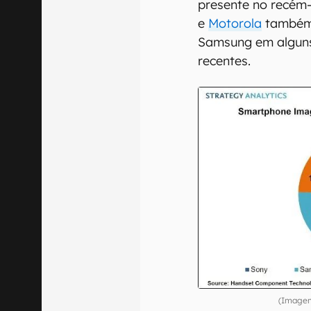
presente no recém
e
Motorola
também 
Samsung em alguns
recentes.
(Imagem