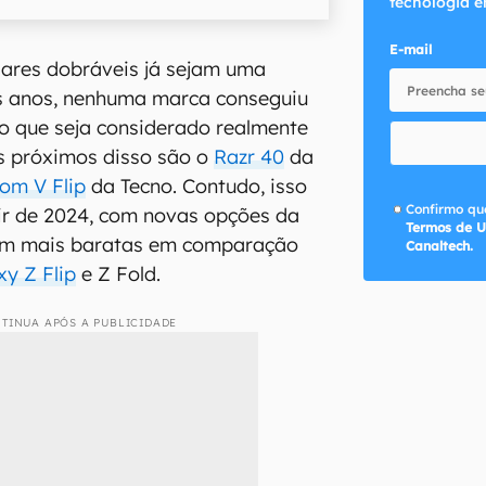
tecnologia e
E-mail
lares dobráveis já sejam uma
ns anos, nenhuma marca conseguiu
o que seja considerado realmente
s próximos disso são o
Razr 40
da
om V Flip
da Tecno. Contudo, isso
Confirmo que
ir de 2024, com novas opções da
Termos de U
am mais baratas em comparação
Canaltech.
xy Z Flip
e Z Fold.
TINUA APÓS A PUBLICIDADE