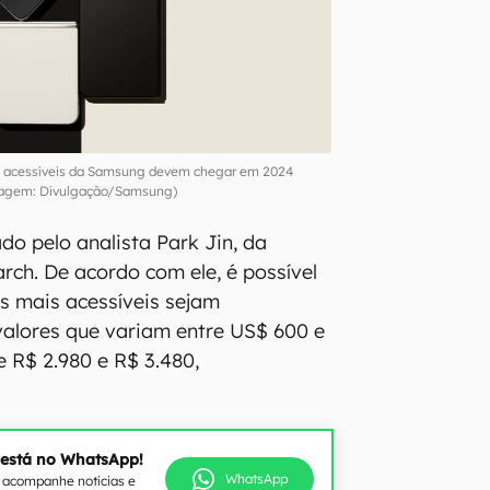
s acessíveis da Samsung devem chegar em 2024
agem: Divulgação/Samsung)
do pelo analista Park Jin, da
rch. De acordo com ele, é possível
s mais acessíveis sejam
alores que variam entre US$ 600 e
 R$ 2.980 e R$ 3.480,
 está no WhatsApp!
WhatsApp
e acompanhe notícias e