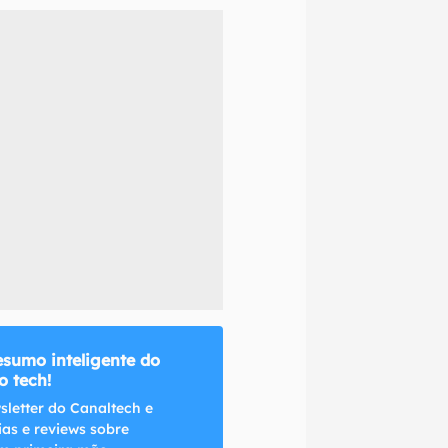
naltech.
esumo inteligente do
 tech!
sletter do Canaltech e
ias e reviews sobre