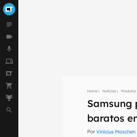
Home
Notícias
Produtos
Samsung p
Seu res
baratos e
Assine a newsle
mão.
Por
Vinícius Moschen