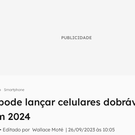
PUBLICIDADE
Smartphone
ode lançar celulares dobrá
umo inteligente do mundo tech!
m 2024
tter do Canaltech e receba notícias e reviews sobre tecnologia 
• Editado por
Wallace Moté
|
26/09/2023 às 10:05