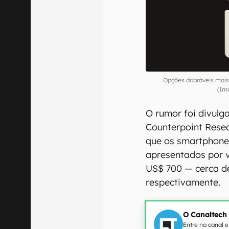
Opções dobráveis mai
(Im
O rumor foi divulga
Counterpoint Resea
que os smartphone
apresentados por v
US$ 700 — cerca de
respectivamente.
O Canaltech
Entre no canal 