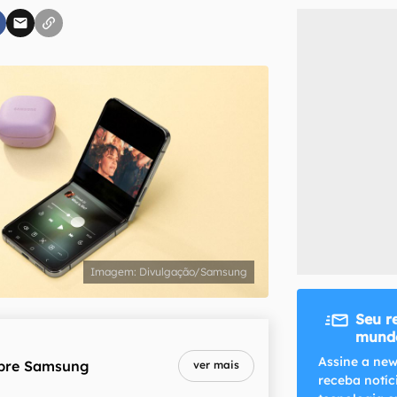
inscreva-se
li, aceito e concordo com os
Termos de Uso e Política de Privacidade do Ca
Divulgação/Samsung
Seu r
mundo
Assine a new
bre
Samsung
ver mais
receba notíc