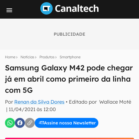
PUBLICIDADE
Seu resumo inteligente do mundo tech!
Assine a newsletter do Canaltech e receba
Home
Notícias
Produtos
Smartphone
notícias e reviews sobre tecnologia em primeira
mão.
Samsung Galaxy M42 pode chegar
já em abril como primeiro da linha
E-mail
com 5G
Por
Renan da Silva Dores
• Editado por
Wallace Moté
inscreva-se
|
11/04/2021 às 12:00
Assine nossa Newsletter
Confirmo que li, aceito e concordo com os
Termos de
Uso e Política de Privacidade do Canaltech.