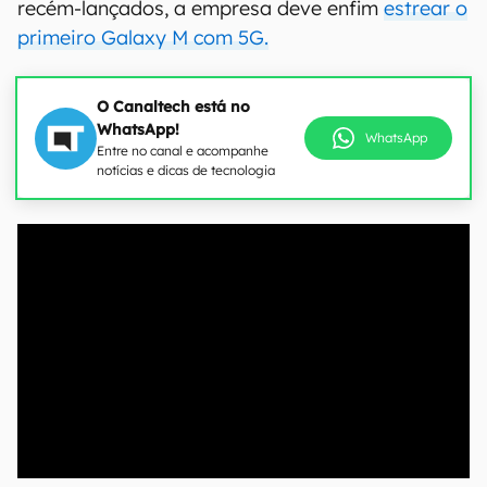
recém-lançados, a empresa deve enfim
estrear o
primeiro Galaxy M com 5G.
O Canaltech está no
WhatsApp!
WhatsApp
Entre no canal e acompanhe
notícias e dicas de tecnologia
00:00
/
04:07