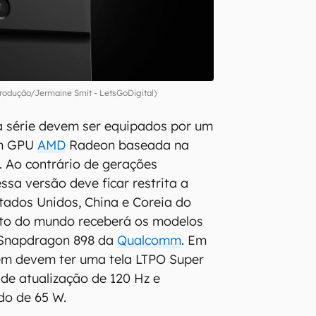
odução/Jermaine Smit - LetsGoDigital)
da série devem ser equipados por um
om GPU
AMD
Radeon baseada na
 Ao contrário de gerações
ssa versão deve ficar restrita a
ados Unidos, China e Coreia do
sto do mundo receberá os modelos
 Snapdragon 898 da
Qualcomm
. Em
m devem ter uma tela LTPO Super
e atualização de 120 Hz e
do de 65 W.