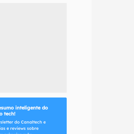
naltech.
esumo inteligente do
 tech!
sletter do Canaltech e
ias e reviews sobre