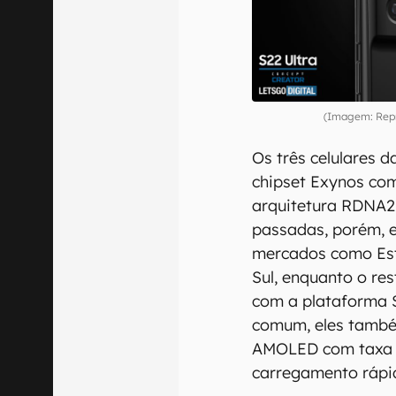
(Imagem: Repr
Os três celulares 
chipset Exynos c
arquitetura RDNA2.
passadas, porém, e
mercados como Est
Sul, enquanto o re
com a plataforma
comum, eles també
AMOLED com taxa d
carregamento rápi