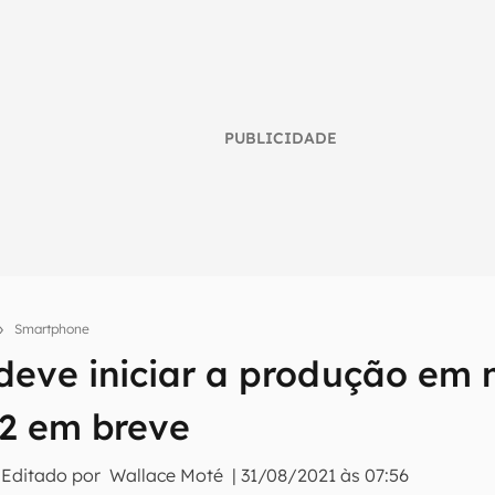
PUBLICIDADE
Smartphone
umo inteligente do mundo tech!
eve iniciar a produção em
tter do Canaltech e receba notícias e reviews sobre tecnologia 
2 em breve
 Editado por
Wallace Moté
|
31/08/2021 às 07:56