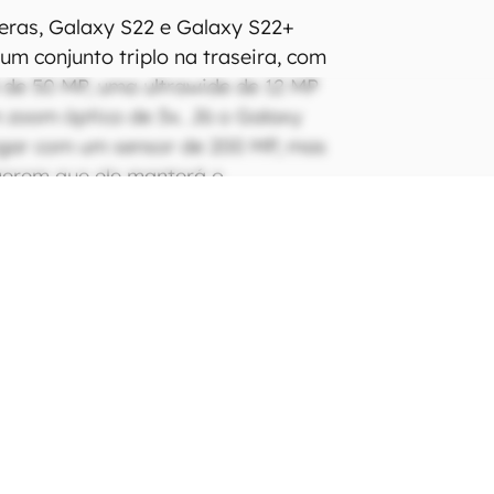
eras, Galaxy S22 e Galaxy S22+
m conjunto triplo na traseira, com
l de 50 MP, uma ultrawide de 12 MP
 zoom óptico de 3x. Já o Galaxy
egar com um sensor de 200 MP, mas
gerem que ele manterá o
 MP do Galaxy S21 Ultra.