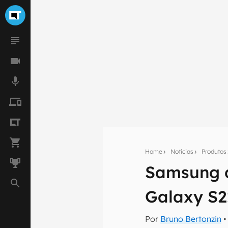
Home
Notícias
Produtos
Seu res
Samsung d
Assine a newsle
mão.
Galaxy S2
E-mail
Por
Bruno Bertonzin
•