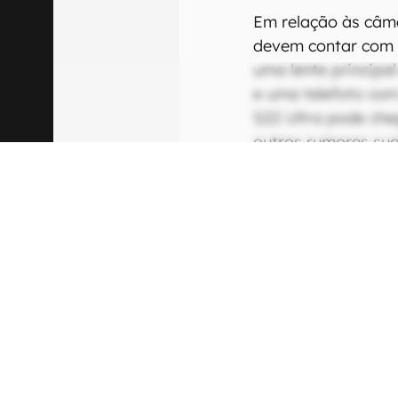
Em relação às câm
devem contar com u
uma lente principa
e uma telefoto com
S22 Ultra pode ch
outros rumores su
componente de 108
Fonte:
SamMobile