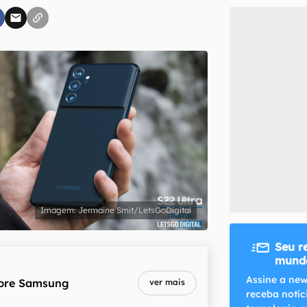
inscreva-se
li, aceito e concordo com os
Termos de Uso e Política de Privacidade do Ca
Jermaine Smit/LetsGoDigital
Seu r
mundo
Assine a new
bre
Samsung
ver mais
receba notíc