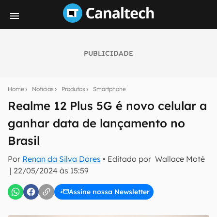
PUBLICIDADE
Seu resumo inteligente do mundo tech!
Assine a newsletter do Canaltech e receba
Home
Notícias
Produtos
Smartphone
notícias e reviews sobre tecnologia em primeira
mão.
Realme 12 Plus 5G é novo celular a
ganhar data de lançamento no
E-mail
Brasil
Por
Renan da Silva Dores
• Editado por
Wallace Moté
inscreva-se
|
22/05/2024 às 15:59
Assine nossa Newsletter
Confirmo que li, aceito e concordo com os
Termos de
Uso e Política de Privacidade do Canaltech.