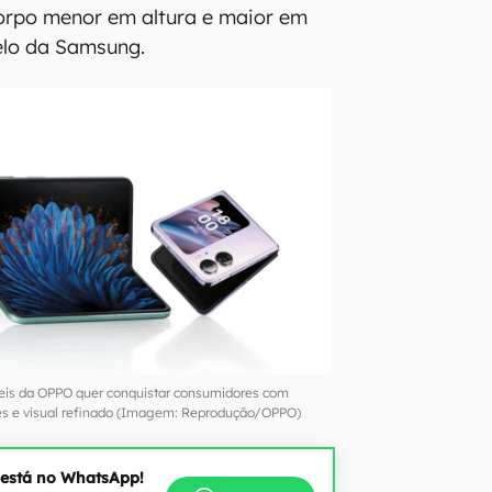
corpo menor em altura e maior em
elo da Samsung.
eis da OPPO quer conquistar consumidores com
tes e visual refinado (Imagem: Reprodução/OPPO)
 está no WhatsApp!