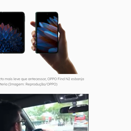
 mais leve que antecessor, OPPO Find N2 esbanja
ateria (Imagem: Reprodução/OPPO)