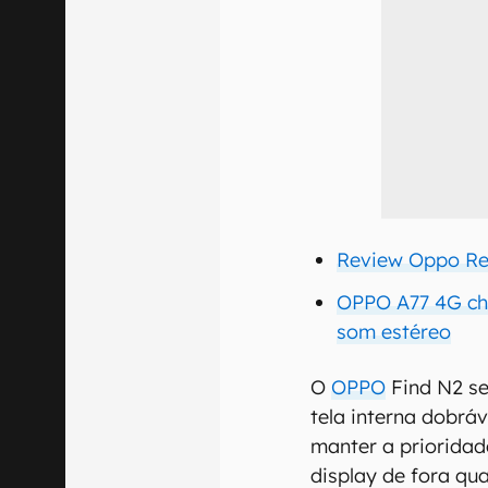
Review Oppo Ren
OPPO A77 4G che
som estéreo
O
OPPO
Find N2 se
tela interna dobráv
manter a priorida
display de fora q