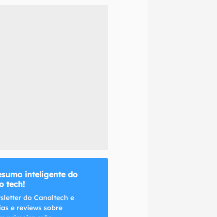
naltech.
esumo inteligente do
 tech!
sletter do Canaltech e
ias e reviews sobre