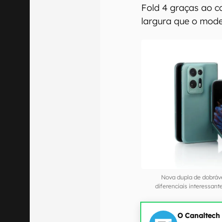
Fold 4 graças ao 
largura que o mod
Nova dupla de dobráv
diferenciais interessan
O Canaltech