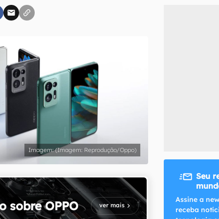
inscreva-se
li, aceito e concordo com os
Termos de Uso e Política de Privacidade do Ca
(Imagem: Reprodução/Oppo)
Seu r
mundo
Assine a new
o sobre
OPPO
ver mais
receba notíc