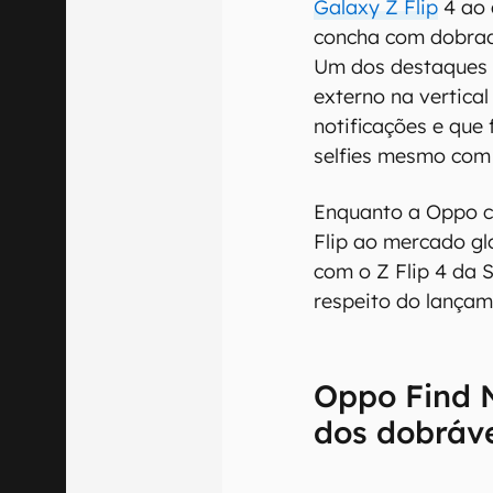
Galaxy Z Flip
4 ao 
concha com dobradi
Um dos destaques 
externo na vertical
notificações e que
selfies mesmo com 
Enquanto a Oppo c
Flip ao mercado gl
com o Z Flip 4 da
respeito do lançam
Oppo Find 
dos dobráv