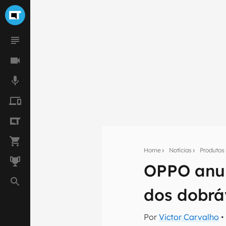
Home
Notícias
Produtos
OPPO anunc
Seu res
dos dobrá
Assine a newsle
mão.
Por
Victor Carvalho
•