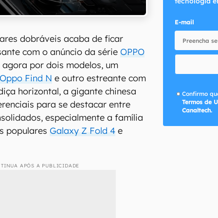
tecnologia e
E-mail
ares dobráveis acaba de ficar
sante com o anúncio da série
OPPO
 agora por dois modelos, um
Oppo Find N
e outro estreante com
diça horizontal, a gigante chinesa
Confirmo que
Termos de U
erenciais para se destacar entre
Canaltech.
nsolidados, especialmente a família
s populares
Galaxy Z Fold 4
e
TINUA APÓS A PUBLICIDADE