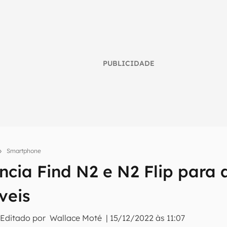
PUBLICIDADE
Smartphone
ia Find N2 e N2 Flip para a
umo inteligente do mundo tech!
veis
tter do Canaltech e receba notícias e reviews sobre tecnologia 
 Editado por
Wallace Moté
|
15/12/2022 às 11:07