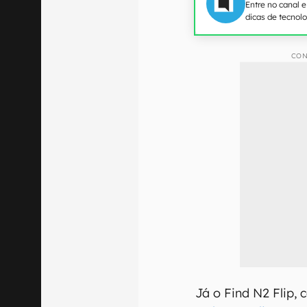
Entre no canal 
dicas de tecnol
CON
Já o Find N2 Flip, 