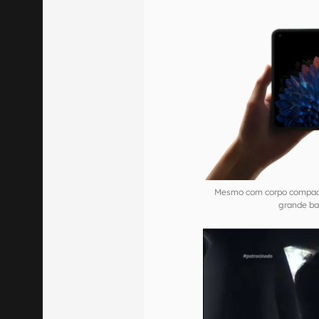
Mesmo com corpo compacto
grande b