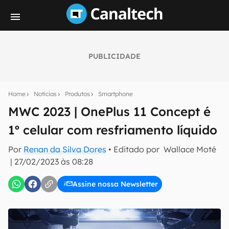
PUBLICIDADE
Seu resumo inteligente do mundo tech!
Assine a newsletter do Canaltech e receba
Home
Notícias
Produtos
Smartphone
notícias e reviews sobre tecnologia em primeira
mão.
MWC 2023 | OnePlus 11 Concept é
1º celular com resfriamento líquido
E-mail
Por
Renan da Silva Dores
• Editado por
Wallace Moté
|
27/02/2023 às 08:28
inscreva-se
Assine nossa Newsletter
Confirmo que li, aceito e concordo com os
Termos de
Uso e Política de Privacidade do Canaltech.