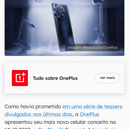
Reprodução/OnePlus
Tudo sobre
OnePlus
ver mais
Como havia prometido
em uma série de teasers
divulgados nos últimos dias
, a
OnePlus
apresentou seu mais novo celular conceito na