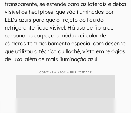
A tecnologia poderia reduzir as temperaturas em até 2,1 ℃ em uso
intenso, e praticamente não afetaria o tamanho e o peso do telefone
(Imagem: PhoneArena)
Fora isso, como é costume
na linha de celulares
conceituais da OnePlus
, o OnePlus 11 Concept
traz um visual extremamente premium, pensado
para chamar atenção. A traseira de vidro é
transparente, se estende para as laterais e deixa
visível os heatpipes, que são iluminados por
LEDs azuis para que o trajeto do líquido
refrigerante fique visível. Há uso de fibra de
carbono no corpo, e o módulo circular de
câmeras tem acabamento especial com desenho
que utilizou a técnica guilloché, vista em relógios
de luxo, além de mais iluminação azul.