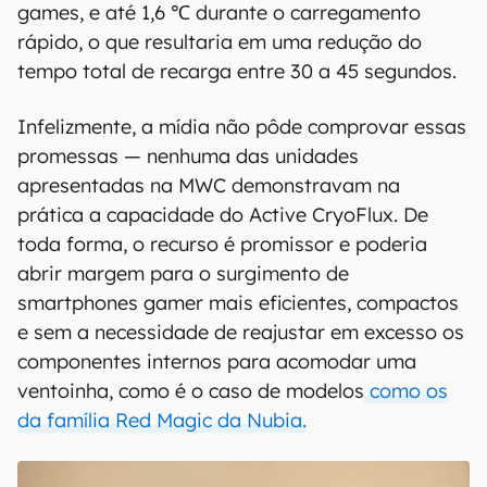
Conforme apontam os portais que tiveram
acesso ao telefone, a tecnologia parece não ter
impacto nas dimensões e peso do OnePlus 11,
mas prometem benefícios significativos. A
tecnologia seria capaz de reduzir as
temperaturas em até 2,1 ℃ em uso intenso,
fornecendo, por exemplo, 3 a 4 FPS a mais em
games, e até 1,6 ℃ durante o carregamento
rápido, o que resultaria em uma redução do
tempo total de recarga entre 30 a 45 segundos.
Infelizmente, a mídia não pôde comprovar essas
promessas — nenhuma das unidades
apresentadas na MWC demonstravam na
prática a capacidade do Active CryoFlux. De