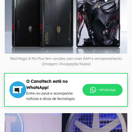
Red Magic 8 Pro Plus tem versões com mais RAM e armazenamento
(Imagem: Divulgação/Nubia)
O Canaltech está no
WhatsApp!
WhatsApp
Entre no canal e acompanhe
notícias e dicas de tecnologia