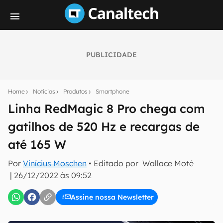
PUBLICIDADE
Seu resumo inteligente do mundo tech!
Assine a newsletter do Canaltech e receba
Home
Notícias
Produtos
Smartphone
notícias e reviews sobre tecnologia em primeira
mão.
Linha RedMagic 8 Pro chega com
gatilhos de 520 Hz e recargas de
E-mail
até 165 W
Por
Vinícius Moschen
• Editado por
Wallace Moté
inscreva-se
|
26/12/2022 às 09:52
Assine nossa Newsletter
Confirmo que li, aceito e concordo com os
Termos de
Uso e Política de Privacidade do Canaltech.