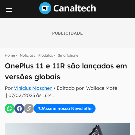
PUBLICIDADE
Seu resumo inteligente do mundo tech!
Assine a newsletter do Canaltech e receba
Home
Notícias
Produtos
Smartphone
notícias e reviews sobre tecnologia em primeira
mão.
OnePlus 11 e 11R são lançados em
versões globais
E-mail
Por
Vinícius Moschen
• Editado por
Wallace Moté
|
07/02/2023 às 16:41
inscreva-se
Assine nossa Newsletter
Confirmo que li, aceito e concordo com os
Termos de
Uso e Política de Privacidade do Canaltech.