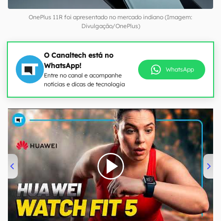
OnePlus 11R foi apresentado no mercado indiano (Imagem:
Divulgação/OnePlus)
O Canaltech está no
WhatsApp!
WhatsApp
Entre no canal e acompanhe
notícias e dicas de tecnologia
00:00
/
04:51