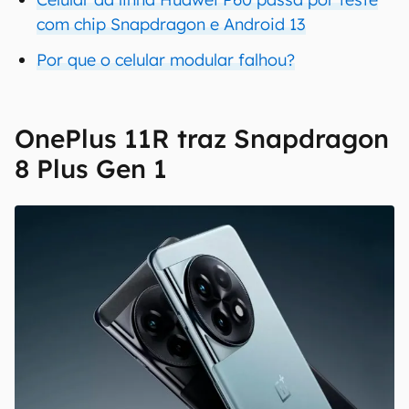
com chip Snapdragon e Android 13
Por que o celular modular falhou?
OnePlus 11R traz Snapdragon
8 Plus Gen 1