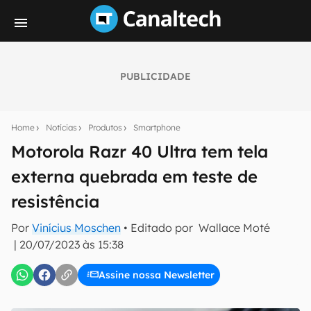
PUBLICIDADE
Seu resumo inteligente do mundo tech!
Assine a newsletter do Canaltech e receba
Home
Notícias
Produtos
Smartphone
notícias e reviews sobre tecnologia em primeira
mão.
Motorola Razr 40 Ultra tem tela
externa quebrada em teste de
E-mail
resistência
Por
Vinícius Moschen
• Editado por
Wallace Moté
inscreva-se
|
20/07/2023 às 15:38
Assine nossa Newsletter
Confirmo que li, aceito e concordo com os
Termos de
Uso e Política de Privacidade do Canaltech.