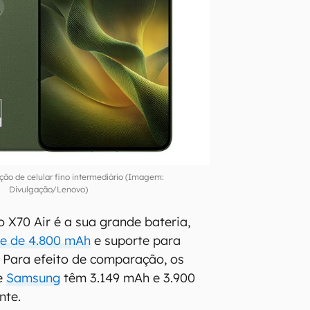
ção de celular fino intermediário (Imagem:
Divulgação/Lenovo)
o X70 Air é a sua grande bateria,
e de 4.800 mAh
e suporte para
Para efeito de comparação, os
e
Samsung
têm 3.149 mAh e 3.900
nte.