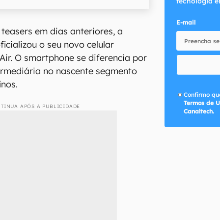
tecnologia e
E-mail
 teasers em dias anteriores, a
ficializou o seu novo celular
Air. O smartphone se diferencia por
ermediária no nascente segmento
inos.
Confirmo que
Termos de U
TINUA APÓS A PUBLICIDADE
Canaltech.