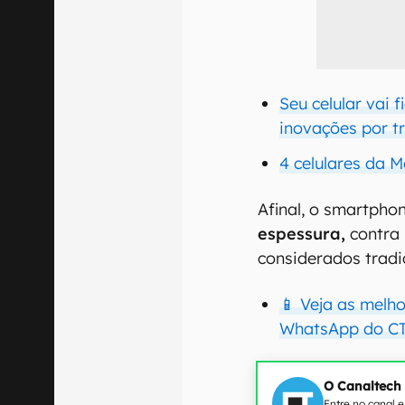
Seu celular vai 
inovações por t
4 celulares da 
Afinal, o smartpho
espessura,
contra 
considerados tradi
📱 Veja as melho
WhatsApp do CT
O Canaltech
Entre no canal 