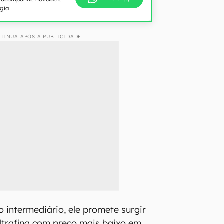
ogia
TINUA APÓS A PUBLICIDADE
o intermediário, ele promete surgir
trafina com preço mais baixo em