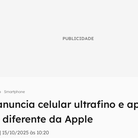
PUBLICIDADE
Smartphone
nuncia celular ultrafino e 
umo inteligente do mundo tech!
 diferente da Apple
tter do Canaltech e receba notícias e reviews sobre tecnologia 
|
15/10/2025 às 10:20