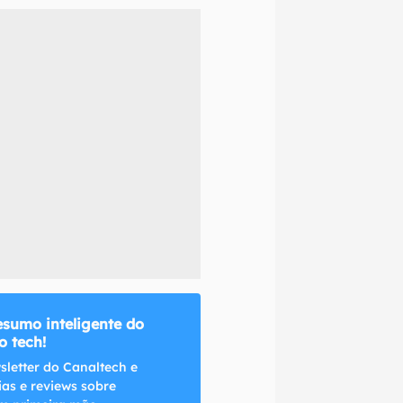
naltech.
esumo inteligente do
 tech!
sletter do Canaltech e
ias e reviews sobre