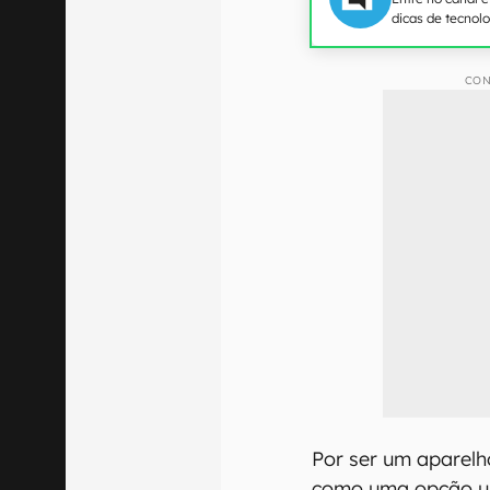
dicas de tecnol
CON
Por ser um aparelh
como uma opção ul