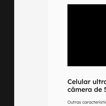
00:00
/
20:46
Celular ult
câmera de 
Outras característi