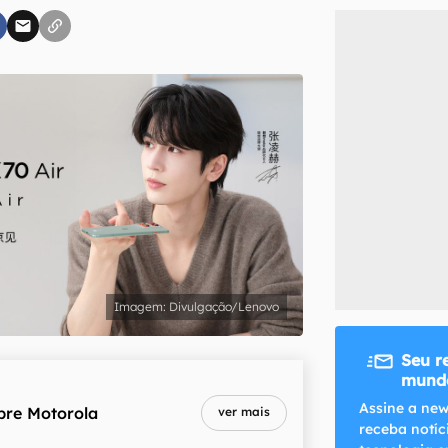
inscreva-se
li, aceito e concordo com os
Termos de Uso e Política de Privacidade do Ca
Divulgação/Lenovo
Seu r
mundo
Assine a new
bre
Motorola
ver mais
receba notíc