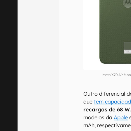
Moto X70 Air é op
Outro diferencial d
que
tem capacidad
recargas de 68 W.
modelos da
Apple
mAh, respectivame