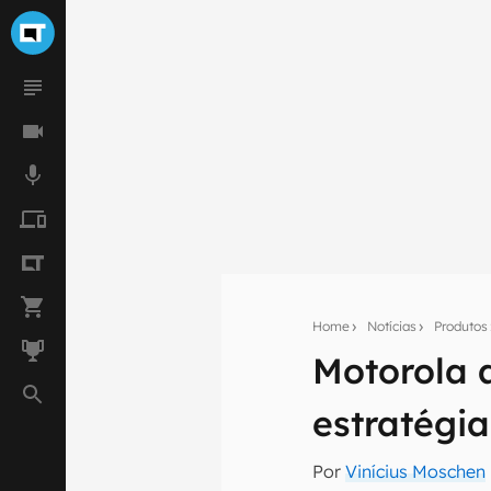
Home
Notícias
Produtos
Motorola a
Seu res
estratégia
Assine a newsle
mão.
Por
Vinícius Moschen