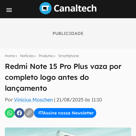
PUBLICIDADE
Seu resumo inteligente do mundo tech!
Assine a newsletter do Canaltech e receba
Home
Notícias
Produtos
Smartphone
notícias e reviews sobre tecnologia em primeira
mão.
Redmi Note 15 Pro Plus vaza por
completo logo antes do
E-mail
lançamento
Por
Vinícius Moschen
|
21/08/2025 às 11:10
inscreva-se
Assine nossa Newsletter
Confirmo que li, aceito e concordo com os
Termos de
Uso e Política de Privacidade do Canaltech.