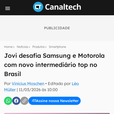
PUBLICIDADE
Seu resumo inteligente do mundo tech!
Assine a newsletter do Canaltech e receba
Home
Notícias
Produtos
Smartphone
notícias e reviews sobre tecnologia em primeira
mão.
Jovi desafia Samsung e Motorola
com novo intermediário top no
E-mail
Brasil
Por
Vinícius Moschen
• Editado por
Léo
inscreva-se
Müller
|
11/03/2026 às 10:00
Assine nossa Newsletter
Confirmo que li, aceito e concordo com os
Termos de
Uso e Política de Privacidade do Canaltech.