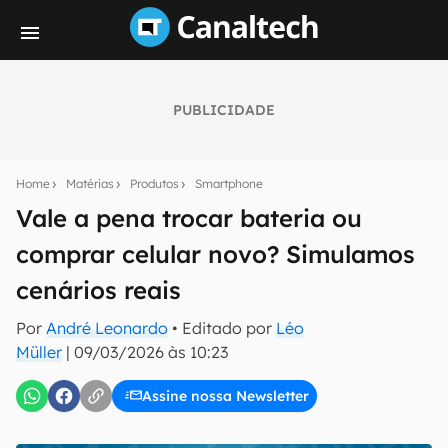
PUBLICIDADE
Seu resumo inteligente do mundo tech!
Assine a newsletter do Canaltech e receba
Home
Matérias
Produtos
Smartphone
notícias e reviews sobre tecnologia em primeira
mão.
Vale a pena trocar bateria ou
comprar celular novo? Simulamos
E-mail
cenários reais
Por
André Leonardo
• Editado por
Léo
inscreva-se
Müller
|
09/03/2026 às 10:23
Assine nossa Newsletter
Confirmo que li, aceito e concordo com os
Termos de
Uso e Política de Privacidade do Canaltech.