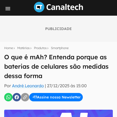
PUBLICIDADE
Seu resumo inteligente do mundo tech!
Assine a newsletter do Canaltech e receba
Home
Matérias
Produtos
Smartphone
notícias e reviews sobre tecnologia em primeira
mão.
O que é mAh? Entenda porque as
baterias de celulares são medidas
E-mail
dessa forma
Por
André Leonardo
|
27/12/2025 às 15:00
inscreva-se
Assine nossa Newsletter
Confirmo que li, aceito e concordo com os
Termos de
Uso e Política de Privacidade do Canaltech.