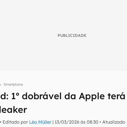
PUBLICIDADE
Smartphone
d: 1º dobrável da Apple terá
umo inteligente do mundo tech!
 leaker
tter do Canaltech e receba notícias e reviews sobre tecnologia 
• Editado por
Léo Müller
|
13/03/2026 às 08:30
•
Atualizado