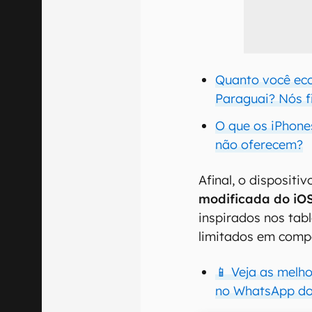
Quanto você ec
Paraguai? Nós f
O que os iPhone
não oferecem?
Afinal, o dispositi
modificada do iOS
inspirados nos tabl
limitados em com
📱 Veja as melh
no WhatsApp do