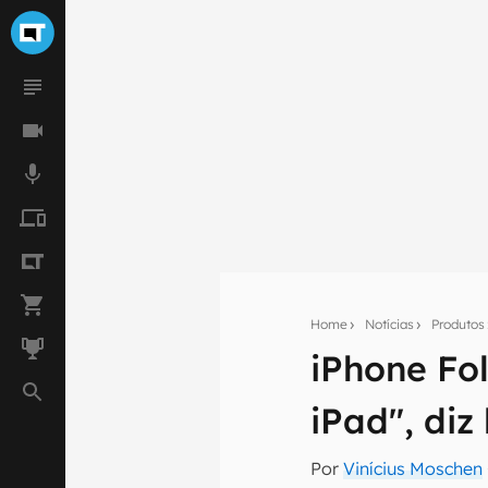
Home
Notícias
Produtos
iPhone Fol
Seu res
iPad", diz
Assine a newsle
mão.
Por
Vinícius Moschen