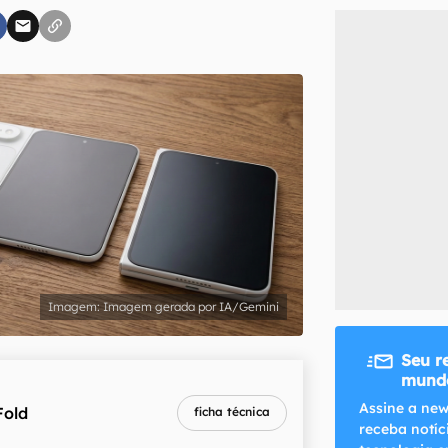
inscreva-se
li, aceito e concordo com os
Termos de Uso e Política de Privacidade do Ca
Imagem gerada por IA/Gemini
Seu r
mundo
Assine a new
Fold
ficha técnica
receba notíc