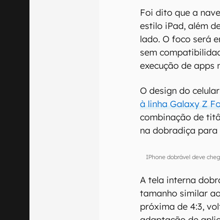
Foi dito que a nav
estilo iPad, além d
lado. O foco será
sem compatibilidad
execução de apps 
O design do celular
à linha Galaxy Z F
combinação de titâ
na dobradiça para r
IPhone dobrável deve che
A tela interna dobr
tamanho similar ao
próxima de 4:3, vo
adaptação de aplic