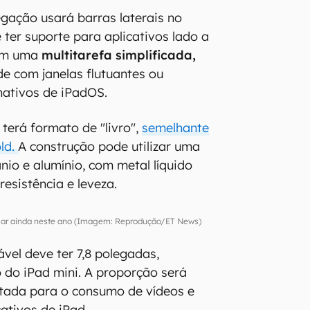
egação usará barras laterais no
e ter suporte para aplicativos lado a
 em uma
multitarefa simplificada,
e com janelas flutuantes ou
nativos de iPadOS.
 terá formato de "livro",
semelhante
old.
A construção pode utilizar uma
nio e alumínio, com metal líquido
esistência e leveza.
gar ainda neste ano (Imagem: Reprodução/ET News)
ável deve ter 7,8 polegadas,
 do iPad mini. A proporção será
ltada para o consumo de vídeos e
ativos de iPad.