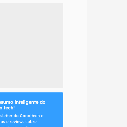
naltech.
esumo inteligente do
 tech!
sletter do Canaltech e
ias e reviews sobre