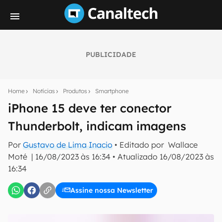
PUBLICIDADE
Seu resumo inteligente do mundo tech!
Assine a newsletter do Canaltech e receba
Home
Notícias
Produtos
Smartphone
notícias e reviews sobre tecnologia em primeira
mão.
iPhone 15 deve ter conector
Thunderbolt, indicam imagens
E-mail
Por
Gustavo de Lima Inacio
• Editado por
Wallace
Moté
|
16/08/2023 às 16:34
•
Atualizado
16/08/2023 às
16:34
inscreva-se
Assine nossa Newsletter
Confirmo que li, aceito e concordo com os
Termos de
Uso e Política de Privacidade do Canaltech.