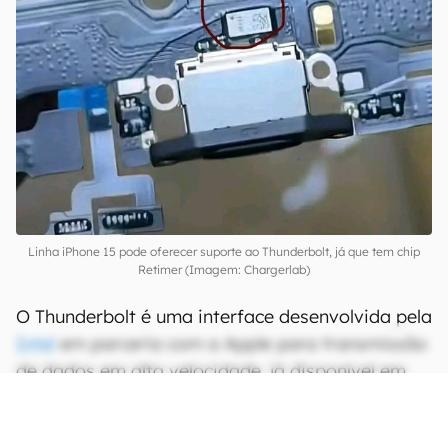
Linha iPhone 15 pode oferecer suporte ao Thunderbolt, já que tem chip
Retimer (Imagem: Chargerlab)
O Thunderbolt é uma interface desenvolvida pela
Intel
em parceria com a Apple para transmissão
de dados em alta velocidade, já disponível em
diversos produtos da marca como Macs e o iPad
Pro, por exemplo.