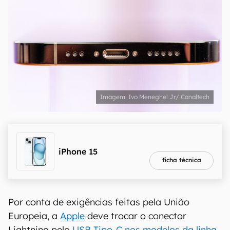
Ivo Meneghel Jr/ Canaltech
melhor preço
R$ 4.399,00
iPhone 15
ficha técnica
Por conta de exigências feitas pela União
Europeia, a
Apple
deve trocar o conector
Lightning pelo
USB Tipo-C nos modelos da linha