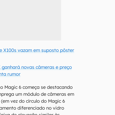
 e X100s vazam em suposto pôster
I ganhará novas câmeras e preço
nta rumor
 do Magic 6 começa se destacando
emprega um módulo de câmeras em
(em vez do círculo do Magic 6
amento diferenciado no vidro
faixa de elevação similar às