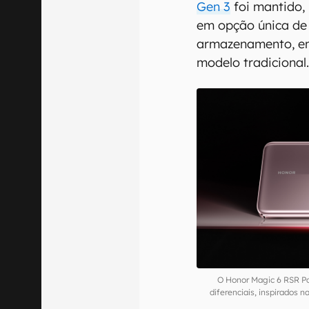
Gen 3
foi mantido
em opção única de
armazenamento, em
modelo tradicional
O Honor Magic 6 RSR P
diferenciais, inspirados 