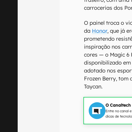
carrocerias dos Po
O painel troca o v
da
Honor
, que já e
prometendo resistê
inspiração nos car
cores — o Magic 6
disponibilizado e
adotado nos esport
Frozen Berry, tom 
Taycan.
O Canaltech
Entre no canal 
dicas de tecnol