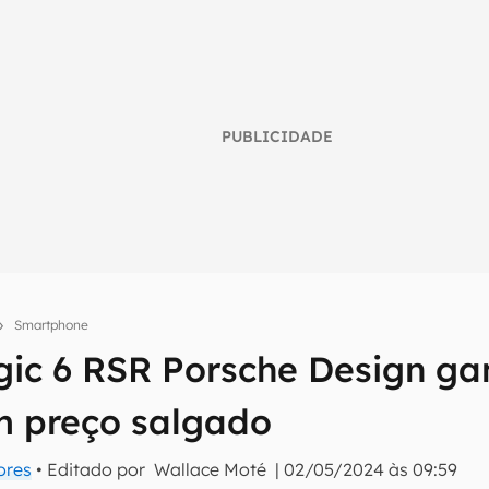
PUBLICIDADE
Smartphone
ic 6 RSR Porsche Design ga
umo inteligente do mundo tech!
m preço salgado
tter do Canaltech e receba notícias e reviews sobre tecnologia 
ores
• Editado por
Wallace Moté
|
02/05/2024 às 09:59