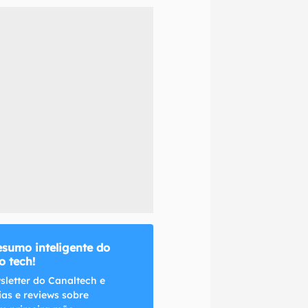
naltech.
esumo inteligente do
 tech!
sletter do Canaltech e
ias e reviews sobre