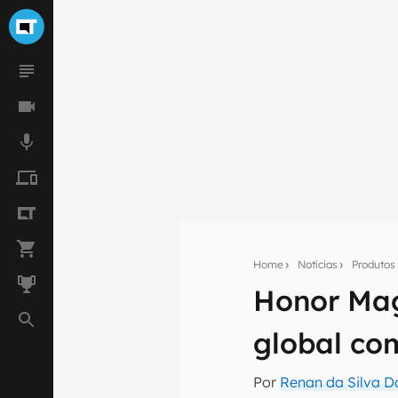
Home
Notícias
Produtos
Honor Mag
Seu res
global co
Assine a newsle
mão.
Por
Renan da Silva D