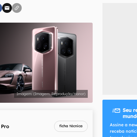
inscreva-se
li, aceito e concordo com os
Termos de Uso e Política de Privacidade do Ca
(Imagem: Reprodução/Honor)
Seu r
mundo
Assine a new
 Pro
ficha técnica
receba notíc