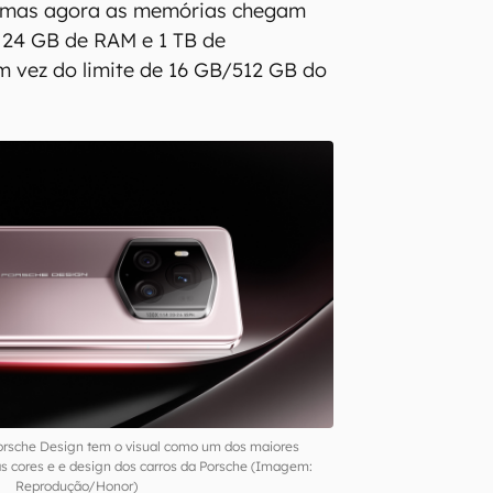
, mas agora as memórias chegam
 24 GB de RAM e 1 TB de
 vez do limite de 16 GB/512 GB do
.
orsche Design tem o visual como um dos maiores
nas cores e e design dos carros da Porsche (Imagem:
Reprodução/Honor)