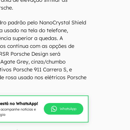
rsche.
idro padrão pelo NanoCrystal Shield
ra usado na tela do telefone,
ncia superior a quedas. A
ros continua com as opções de
 RSR Porsche Design será
m Agate Grey, cinza/chumbo
ivos Porsche 911 Carrera S, e
de rosa usado nos elétricos Porsche
 está no WhatsApp!
WhatsApp
e acompanhe notícias e
ogia