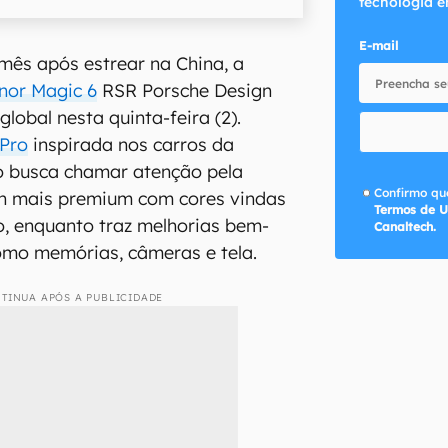
tecnologia e
E-mail
mês após estrear na China, a
nor Magic 6
RSR Porsche Design
lobal nesta quinta-feira (2).
 Pro
inspirada nos carros da
o busca chamar atenção pela
Confirmo que
gn mais premium com cores vindas
Termos de U
xo, enquanto traz melhorias bem-
Canaltech.
omo memórias, câmeras e tela.
TINUA APÓS A PUBLICIDADE