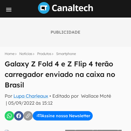
PUBLICIDADE
Seu resumo inteligente do mundo tech!
Assine a newsletter do Canaltech e receba
Home
Notícias
Produtos
Smartphone
notícias e reviews sobre tecnologia em primeira
mão.
Galaxy Z Fold 4 e Z Flip 4 terão
carregador enviado na caixa no
E-mail
Brasil
Por
Lupa Charleaux
• Editado por
Wallace Moté
inscreva-se
|
05/09/2022 às 15:12
Assine nossa Newsletter
Confirmo que li, aceito e concordo com os
Termos de
Uso e Política de Privacidade do Canaltech.
Divulgação/Samsung