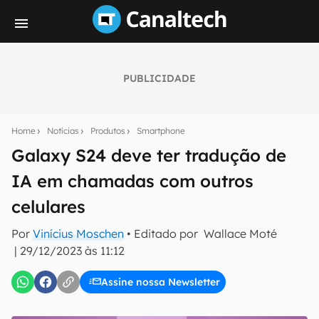
PUBLICIDADE
Seu resumo inteligente do mundo tech!
Assine a newsletter do Canaltech e receba
Home
Notícias
Produtos
Smartphone
notícias e reviews sobre tecnologia em primeira
mão.
Galaxy S24 deve ter tradução de
IA em chamadas com outros
E-mail
celulares
Por
Vinícius Moschen
• Editado por
Wallace Moté
inscreva-se
|
29/12/2023 às 11:12
Assine nossa Newsletter
Confirmo que li, aceito e concordo com os
Termos de
Uso e Política de Privacidade do Canaltech.