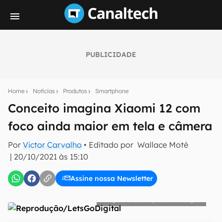
PUBLICIDADE
Seu resumo inteligente do mundo tech!
Assine a newsletter do Canaltech e receba
Home
Notícias
Produtos
Smartphone
notícias e reviews sobre tecnologia em primeira
mão.
Conceito imagina Xiaomi 12 com
foco ainda maior em tela e câmera
E-mail
Por
Victor Carvalho
• Editado por
Wallace Moté
|
20/10/2021 às 15:10
inscreva-se
Assine nossa Newsletter
Confirmo que li, aceito e concordo com os
Termos de
Reprodução/LetsGoDigital
Uso e Política de Privacidade do Canaltech.