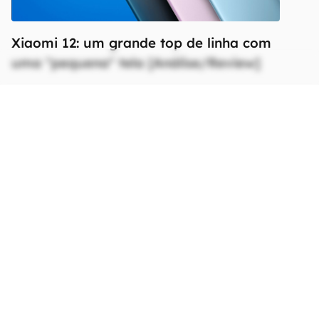
Xiaomi 12: um grande top de linha com
uma "pequena" tela [Análise/Review]
Ficha Técnica
As especificações e recursos podem variar
entre regiões e países.
Clique aqui para ver
mais.
Rede
Tecnologia
Não definido
Bandas 2G
Não definido