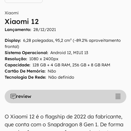
Xiaomi
Xiaomi 12
Lançamento:
28/12/2021
Display
:
6,28 polegadas, 95,2 cm² (~89.2% aproveitamento
frontal)
Sistema Operacional
:
Android 12, MIUI 13
Resolução
:
1080 x 2400px
Capacidade
:
128 GB + 4 GB RAM, 256 GB + 8 GB RAM
Cartão De Memória
:
Não
Tecnologia De Rede
:
Não definido
O Canaltech mantém esforço constante para
encontrar e manter atualizadas as
review
informações presentes em nossas fichas
técnicas, porém tenha em mente que
O Xiaomi 12 é o flagship de 2022 da fabricante,
especificações e recursos podem variar entre
regiões e países. Portanto, recomendamos
que conta com o Snapdragon 8 Gen 1. De forma
que você visite o site oficial do fabricante ou