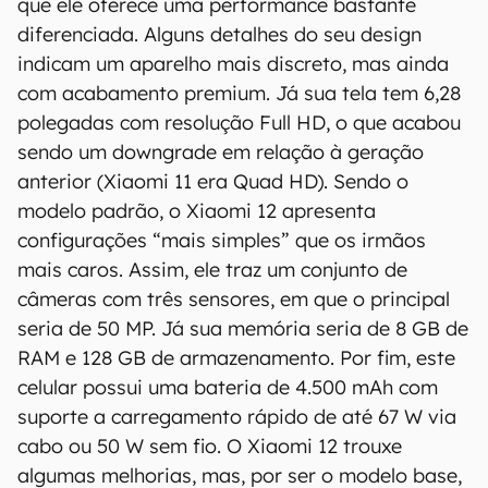
que ele oferece uma performance bastante
operadora que comercializa o produto para
diferenciada. Alguns detalhes do seu design
confirmar suas características detalhadas e
indicam um aparelho mais discreto, mas ainda
regionais.
com acabamento premium. Já sua tela tem 6,28
polegadas com resolução Full HD, o que acabou
Aviso legal: O Canaltech não se responsabiliza
por quaisquer erros ou omissões, ou mesmo
sendo um downgrade em relação à geração
os resultados obtidos com o uso dessas
anterior (Xiaomi 11 era Quad HD). Sendo o
informações. As informações são fornecidas
modelo padrão, o Xiaomi 12 apresenta
"como estão", sem qualquer garantia de
configurações “mais simples” que os irmãos
precisão, detalhes, variações ou em relação
mais caros. Assim, ele traz um conjunto de
aos resultados obtidos com o uso dessas
câmeras com três sensores, em que o principal
informações.
seria de 50 MP. Já sua memória seria de 8 GB de
RAM e 128 GB de armazenamento. Por fim, este
celular possui uma bateria de 4.500 mAh com
suporte a carregamento rápido de até 67 W via
cabo ou 50 W sem fio. O Xiaomi 12 trouxe
algumas melhorias, mas, por ser o modelo base,