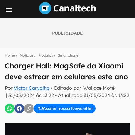
PUBLICIDADE
Seu resumo inteligente do mundo tech!
Assine a newsletter do Canaltech e receba
Home
Notícias
Produtos
Smartphone
notícias e reviews sobre tecnologia em primeira
mão.
Charger Hall: MagSafe da Xiaomi
deve estrear em celulares este ano
E-mail
Por
Victor Carvalho
• Editado por
Wallace Moté
|
31/05/2024 às 13:22
•
Atualizado
31/05/2024 às 13:22
inscreva-se
Assine nossa Newsletter
Confirmo que li, aceito e concordo com os
Termos de
Uso e Política de Privacidade do Canaltech.