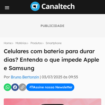
PUBLICIDADE
Seu resumo inteligente do mundo tech!
Assine a newsletter do Canaltech e receba
Home
Matérias
Produtos
Smartphone
notícias e reviews sobre tecnologia em primeira
mão.
Celulares com bateria para durar
dias? Entenda o que impede Apple
E-mail
e Samsung
Por
Bruno Bertonzin
|
03/07/2025 às 09:55
inscreva-se
Assine nossa Newsletter
Confirmo que li, aceito e concordo com os
Termos de
Uso e Política de Privacidade do Canaltech.