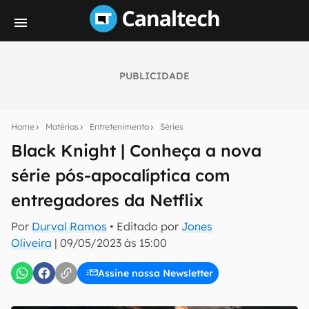
PUBLICIDADE
Seu resumo inteligente do mundo tech!
Assine a newsletter do Canaltech e receba
Home
Matérias
Entretenimento
Séries
notícias e reviews sobre tecnologia em primeira
mão.
Black Knight | Conheça a nova
série pós-apocalíptica com
E-mail
entregadores da Netflix
Por
Durval Ramos
• Editado por
Jones
inscreva-se
Oliveira
|
09/05/2023 às 15:00
Assine nossa Newsletter
Confirmo que li, aceito e concordo com os
Termos de
Uso e Política de Privacidade do Canaltech.