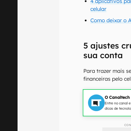
4 aplicativos pa
celular
Como deixar o A
5 ajustes c
sua conta
Para trazer mais s
financeiras pelo cel
O Canaltech
Entre no canal 
dicas de tecnol
CON