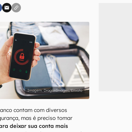
inscreva-se
li, aceito e concordo com os
Termos de Uso e Política de Privacidade do Ca
DragonImages/Envato
 banco contam com diversos
urança, mas é preciso tomar
ara deixar sua conta mais