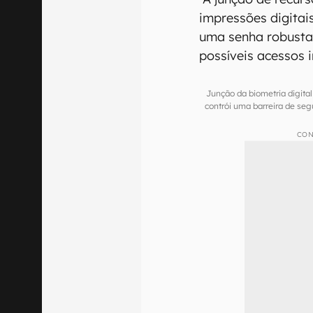
impressões digitai
uma senha robusta 
possíveis acessos i
Junção da biometria digita
contrói uma barreira de s
CON