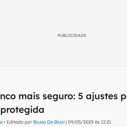
PUBLICIDADE
nco mais seguro: 5 ajustes p
umo inteligente do mundo tech!
 protegida
tter do Canaltech e receba notícias e reviews sobre tecnologia 
da
• Editado por
Bruno De Blasi
|
09/05/2025 às 12:21