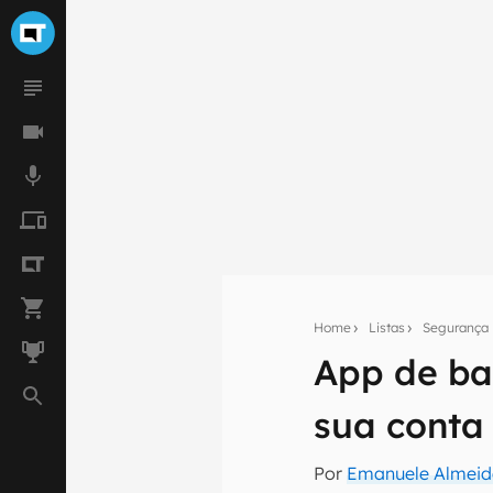
Home
Listas
Segurança
App de ba
Seu res
sua conta
Assine a newsle
mão.
Por
Emanuele Almei