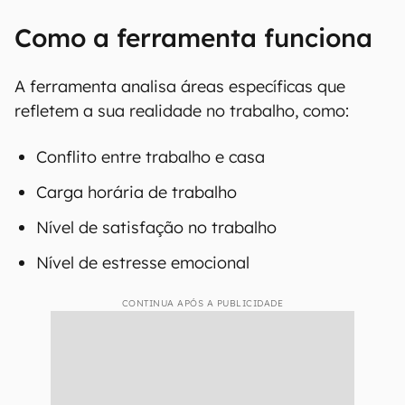
“Anteriormente, não tínhamos uma ferramenta
de medição suficientemente detalhada para
utilização tanto no campo da prática como na
investigação que identificasse os trabalhadores
que estão em risco de esgotamento”, reconhece
o responsável pela criação da ferramenta, Leon
De Beer.
Como a ferramenta funciona
A ferramenta analisa áreas específicas que
refletem a sua realidade no trabalho, como:
Conflito entre trabalho e casa
Carga horária de trabalho