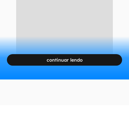
Nível de satisfação no trabalho
Nível de estresse emocional
CONTINUA APÓS A PUBLICIDADE
continuar lendo