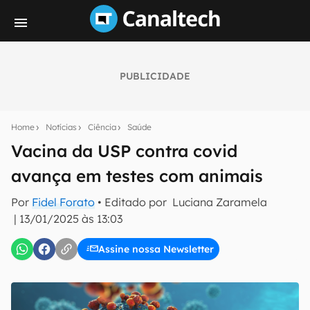
PUBLICIDADE
Seu resumo inteligente do mundo tech!
Assine a newsletter do Canaltech e receba
Home
Notícias
Ciência
Saúde
notícias e reviews sobre tecnologia em primeira
mão.
Vacina da USP contra covid
avança em testes com animais
E-mail
Por
Fidel Forato
• Editado por
Luciana Zaramela
|
13/01/2025 às 13:03
inscreva-se
Assine nossa Newsletter
Confirmo que li, aceito e concordo com os
Termos de
Uso e Política de Privacidade do Canaltech.