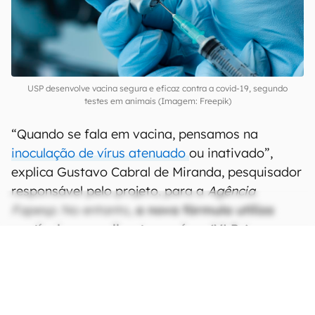
USP desenvolve vacina segura e eficaz contra a covid-19, segundo
testes em animais (Imagem: Freepik)
“Quando se fala em vacina, pensamos na
inoculação de vírus atenuado
ou inativado”,
explica Gustavo Cabral de Miranda, pesquisador
responsável pelo projeto, para a
Agência
Fapesp
. No entanto,
a nova fórmula utiliza
partículas semelhantes a vírus (VLPs)
para
sensibilizar o sistema imune contra a doença.
CONTINUA APÓS A PUBLICIDADE