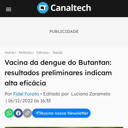
PUBLICIDADE
Seu resumo inteligente do mundo tech!
Assine a newsletter do Canaltech e receba
Home
Notícias
Ciência
Saúde
notícias e reviews sobre tecnologia em primeira
mão.
Vacina da dengue do Butantan:
resultados preliminares indicam
E-mail
alta eficácia
Por
Fidel Forato
• Editado por
Luciana Zaramela
inscreva-se
|
16/12/2022 às 16:33
Assine nossa Newsletter
Confirmo que li, aceito e concordo com os
Termos de
Uso e Política de Privacidade do Canaltech.