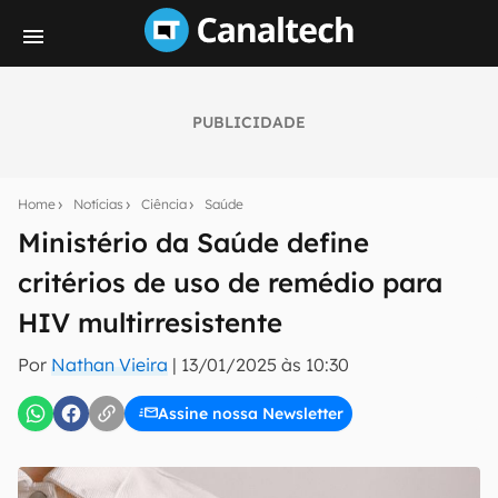
PUBLICIDADE
Seu resumo inteligente do mundo tech!
Assine a newsletter do Canaltech e receba
Home
Notícias
Ciência
Saúde
notícias e reviews sobre tecnologia em primeira
mão.
Ministério da Saúde define
critérios de uso de remédio para
E-mail
HIV multirresistente
Por
Nathan Vieira
|
13/01/2025 às 10:30
inscreva-se
Assine nossa Newsletter
Confirmo que li, aceito e concordo com os
Termos de
Uso e Política de Privacidade do Canaltech.