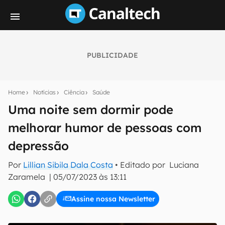
PUBLICIDADE
Seu resumo inteligente do mundo tech!
Assine a newsletter do Canaltech e receba
Home
Notícias
Ciência
Saúde
notícias e reviews sobre tecnologia em primeira
mão.
Uma noite sem dormir pode
melhorar humor de pessoas com
E-mail
depressão
Por
Lillian Sibila Dala Costa
• Editado por
Luciana
inscreva-se
Zaramela
|
05/07/2023 às 13:11
Assine nossa Newsletter
Confirmo que li, aceito e concordo com os
Termos de
Uso e Política de Privacidade do Canaltech.