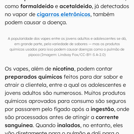
como
formaldeído
e
acetaldeído
, já detectados
no vapor de
cigarros eletrônicos
, também
podem causar a doença.
A popularidade dos vapes entre os jovens adultos e adolescentes se dá,
em grande parte, pela variedade de sabores — mas os produtos
químicos usados para isso podem causar doenças como o pulmão de
pipoca (Imagem: Lindsay Fox/CC-BY-S A-2.0)
Os vapes, além de
nicotina
, podem contar
preparados químicos
feitos para dar sabor e
atrair a clientela, entre a qual os adolescentes e
jovens adultos são numerosos. Muitos produtos
químicos aprovados para consumo são seguros
por passarem pelo fígado após a
ingestão
, onde
são processados antes de atingir a
corrente
sanguínea
. Quando
inalados
, no entanto, eles
vão diretamente para o pulmão e dali para o