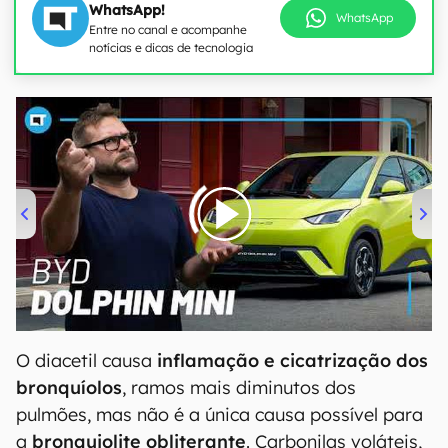
WhatsApp!
WhatsApp
Entre no canal e acompanhe
notícias e dicas de tecnologia
00:00
/
04:07
O diacetil causa
inflamação e cicatrização dos
bronquíolos
, ramos mais diminutos dos
pulmões, mas não é a única causa possível para
a
bronquiolite obliterante
. Carbonilas voláteis,