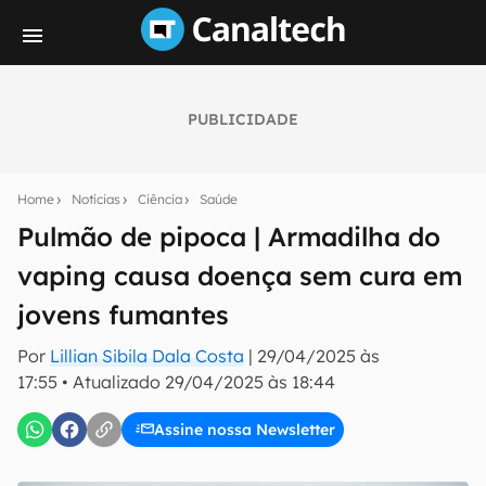
PUBLICIDADE
Seu resumo inteligente do mundo tech!
Assine a newsletter do Canaltech e receba
Home
Notícias
Ciência
Saúde
notícias e reviews sobre tecnologia em primeira
mão.
Pulmão de pipoca | Armadilha do
vaping causa doença sem cura em
E-mail
jovens fumantes
Por
Lillian Sibila Dala Costa
|
29/04/2025 às
inscreva-se
17:55
•
Atualizado
29/04/2025 às 18:44
Assine nossa Newsletter
Confirmo que li, aceito e concordo com os
Termos de
Uso e Política de Privacidade do Canaltech.