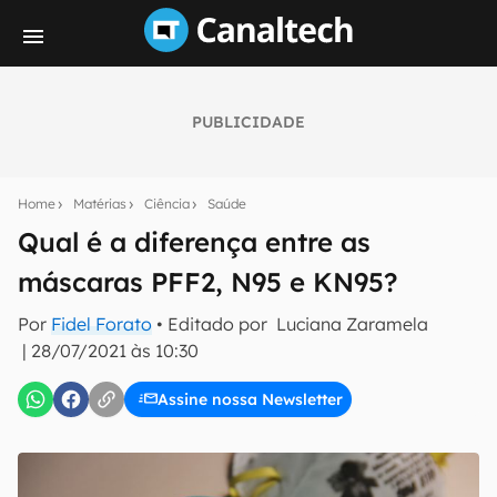
PUBLICIDADE
Seu resumo inteligente do mundo tech!
Assine a newsletter do Canaltech e receba
Home
Matérias
Ciência
Saúde
notícias e reviews sobre tecnologia em primeira
mão.
Qual é a diferença entre as
máscaras PFF2, N95 e KN95?
E-mail
Por
Fidel Forato
• Editado por
Luciana Zaramela
|
28/07/2021 às 10:30
inscreva-se
Assine nossa Newsletter
Confirmo que li, aceito e concordo com os
Termos de
Uso e Política de Privacidade do Canaltech.