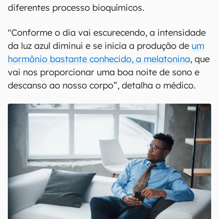
O que é luz azul
"A luz azul natural faz parte do
nosso ciclo
circadiano, do nosso relógio biológico
", explica
Pigatin. Quando enxergamos os primeiros raios
de Sol do dia ou ainda acendemos as luzes de
casa bem cedo, é este tipo de luz que sinaliza ao
cérebro que é hora de acordar, iniciando
diferentes processo bioquímicos.
"Conforme o dia vai escurecendo, a intensidade
da luz azul diminui e se inicia a produção de
um
hormônio bastante conhecido, a melatonina
, que
vai nos proporcionar uma boa noite de sono e
descanso ao nosso corpo”, detalha o médico.