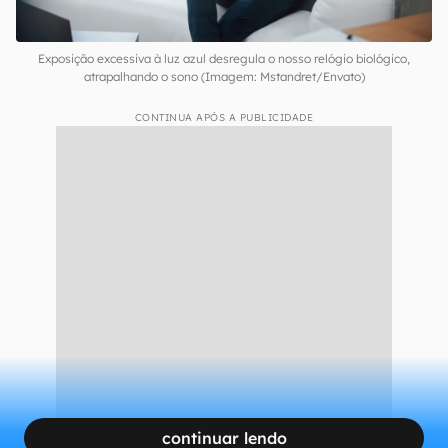
Exposição excessiva à luz azul desregula o nosso relógio biológico,
atrapalhando o sono (Imagem: Mstandret/Envato)
CONTINUA APÓS A PUBLICIDADE