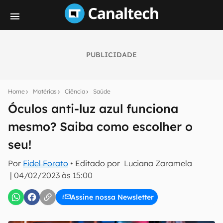
PUBLICIDADE
Seu resumo inteligente do mundo tech!
Assine a newsletter do Canaltech e receba
Home
Matérias
Ciência
Saúde
notícias e reviews sobre tecnologia em primeira
mão.
Óculos anti-luz azul funciona
mesmo? Saiba como escolher o
E-mail
seu!
Por
Fidel Forato
• Editado por
Luciana Zaramela
inscreva-se
|
04/02/2023 às 15:00
Assine nossa Newsletter
Confirmo que li, aceito e concordo com os
Termos de
Uso e Política de Privacidade do Canaltech.