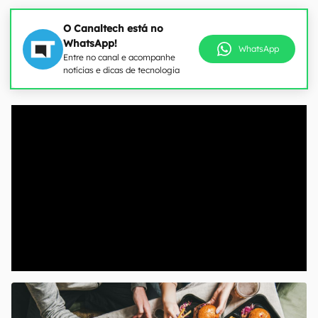
O Canaltech está no
WhatsApp!
WhatsApp
Entre no canal e acompanhe
notícias e dicas de tecnologia
00:00
/
04:52