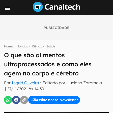
PUBLICIDADE
Seu resumo inteligente do mundo tech!
Assine a newsletter do Canaltech e receba
Home
Notícias
Ciência
Saúde
notícias e reviews sobre tecnologia em primeira
mão.
O que são alimentos
ultraprocessados e como eles
E-mail
agem no corpo e cérebro
Por
Ingrid Oliveira
• Editado por
Luciana Zaramela
inscreva-se
|
27/11/2021 às 14:30
Assine nossa Newsletter
Confirmo que li, aceito e concordo com os
Termos de
Uso e Política de Privacidade do Canaltech.