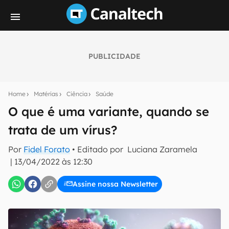
PUBLICIDADE
Seu resumo inteligente do mundo tech!
Assine a newsletter do Canaltech e receba
Home
Matérias
Ciência
Saúde
notícias e reviews sobre tecnologia em primeira
mão.
O que é uma variante, quando se
trata de um vírus?
E-mail
Por
Fidel Forato
• Editado por
Luciana Zaramela
|
13/04/2022 às 12:30
inscreva-se
Assine nossa Newsletter
Confirmo que li, aceito e concordo com os
Termos de
Uso e Política de Privacidade do Canaltech.