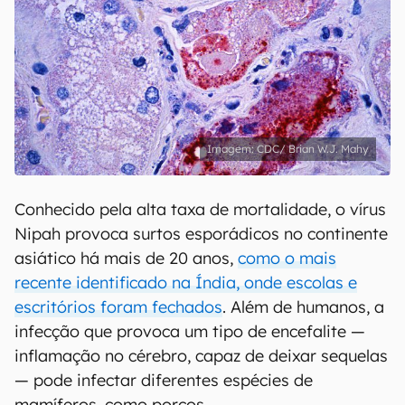
CDC/ Brian W.J. Mahy
Conhecido pela alta taxa de mortalidade, o vírus
Nipah provoca surtos esporádicos no continente
asiático há mais de 20 anos,
como o mais
recente identificado na Índia, onde escolas e
escritórios foram fechados
. Além de humanos, a
infecção que provoca um tipo de encefalite —
inflamação no cérebro, capaz de deixar sequelas
— pode infectar diferentes espécies de
mamíferos, como porcos.