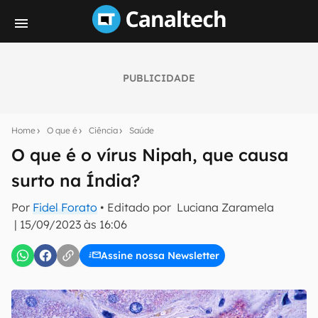
PUBLICIDADE
Seu resumo inteligente do mundo tech!
Assine a newsletter do Canaltech e receba
Home
O que é
Ciência
Saúde
notícias e reviews sobre tecnologia em primeira
mão.
O que é o vírus Nipah, que causa
surto na Índia?
E-mail
Por
Fidel Forato
• Editado por
Luciana Zaramela
|
15/09/2023 às 16:06
inscreva-se
Assine nossa Newsletter
Confirmo que li, aceito e concordo com os
Termos de
Uso e Política de Privacidade do Canaltech.