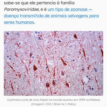
sabe-se que ele pertencia à família
Paramyxoviridae
, e é
um tipo de zoonose —
doença transmitida de animais selvagens para
seres humanos
.
O primeiro surto de vírus Nipah no mundo ocorreu em 1999 na Malásia
(Imagem: CDC/ Brian W.J. Mahy)