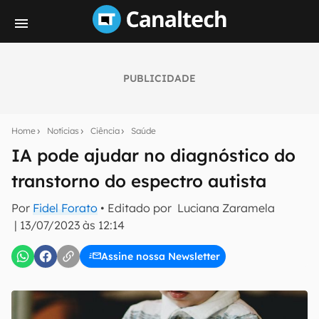
PUBLICIDADE
Seu resumo inteligente do mundo tech!
Assine a newsletter do Canaltech e receba
Home
Notícias
Ciência
Saúde
notícias e reviews sobre tecnologia em primeira
mão.
IA pode ajudar no diagnóstico do
transtorno do espectro autista
E-mail
Por
Fidel Forato
• Editado por
Luciana Zaramela
|
13/07/2023 às 12:14
inscreva-se
Assine nossa Newsletter
Confirmo que li, aceito e concordo com os
Termos de
Uso e Política de Privacidade do Canaltech.