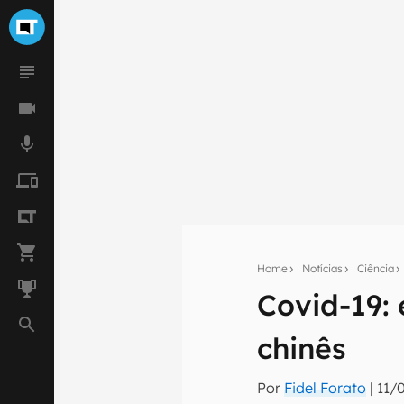
Home
Notícias
Ciência
Covid-19: 
Seu res
chinês
Assine a newsle
mão.
Por
Fidel Forato
|
11/