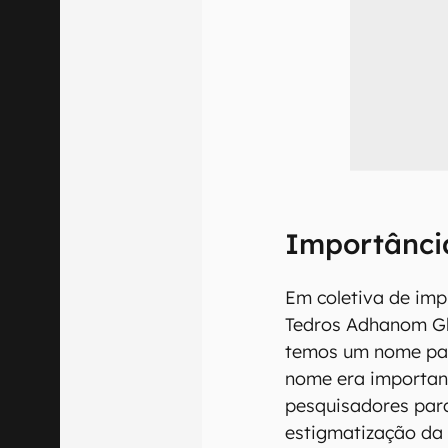
Importânci
Em coletiva de imp
Tedros Adhanom Gh
temos um nome par
nome era important
pesquisadores par
estigmatização da