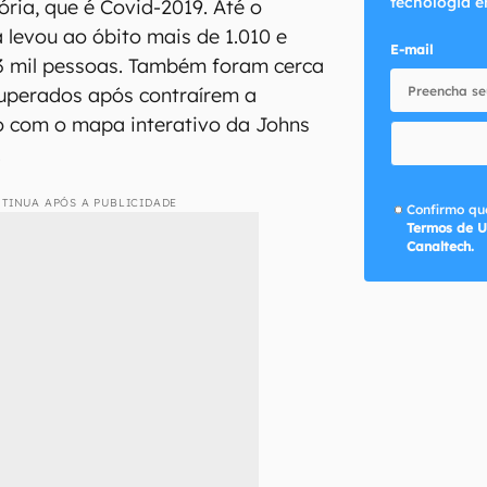
tecnologia e
ória, que é Covid-2019. Até o
 levou ao óbito mais de 1.010 e
E-mail
43 mil pessoas. Também foram cerca
cuperados após contraírem a
o com o mapa interativo da Johns
.
TINUA APÓS A PUBLICIDADE
Confirmo que
Termos de U
Canaltech.