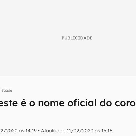
PUBLICIDADE
Saúde
este é o nome oficial do cor
umo inteligente do mundo tech!
tter do Canaltech e receba notícias e reviews sobre tecnologia 
02/2020 às 14:19
•
Atualizado
11/02/2020 às 15:16