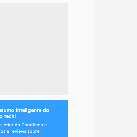
naltech.
esumo inteligente do
 tech!
sletter do Canaltech e
ias e reviews sobre