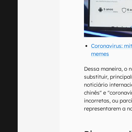
Coronavirus: mi
memes
Dessa maneira, o 
substituir, princip
noticiário internac
chinês" e "coronav
incorretas, ou par
representarem a n