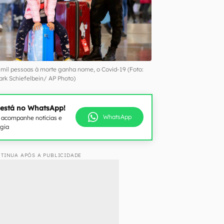
e mil pessoas à morte ganha nome, o Covid-19 (Foto:
ark Schiefelbein/ AP Photo)
 está no WhatsApp!
WhatsApp
e acompanhe notícias e
ogia
TINUA APÓS A PUBLICIDADE