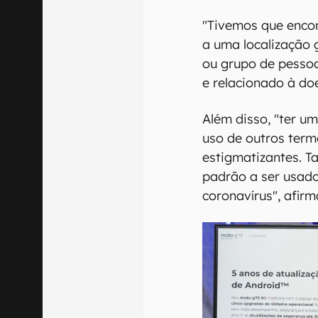
"Tivemos que encon
a uma localização 
ou grupo de pesso
e relacionado à do
Além disso, "ter u
uso de outros ter
estigmatizantes. 
padrão a ser usado
coronavírus", afir