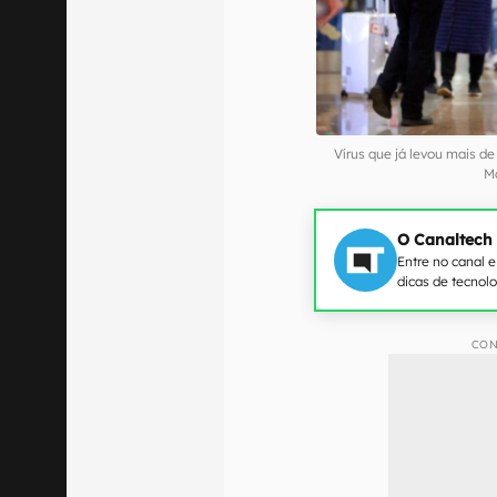
Vírus que já levou mais d
M
O Canaltech
Entre no canal 
dicas de tecnol
CON