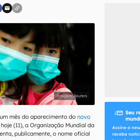
inscreva-se
li, aceito e concordo com os
Termos de Uso e Política de Privacidade do Ca
Reuters
Seu r
 um mês do aparecimento do
novo
mundo
, hoje (11), a Organização Mundial da
Assine a new
nta, publicamente, o nome oficial
receba notíc