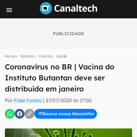
PUBLICIDADE
Seu resumo inteligente do mundo tech!
Assine a newsletter do Canaltech e receba
Home
Notícias
Ciência
Saúde
notícias e reviews sobre tecnologia em primeira
mão.
Coronavírus no BR | Vacina do
Instituto Butantan deve ser
E-mail
distribuída em janeiro
Por
Fidel Forato
|
27/07/2020 às 17:00
inscreva-se
Assine nossa Newsletter
Confirmo que li, aceito e concordo com os
Termos de
Uso e Política de Privacidade do Canaltech.