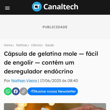
PUBLICIDADE
Seu resumo inteligente do mundo tech!
Assine a newsletter do Canaltech e receba
Home
Notícias
Ciência
Saúde
notícias e reviews sobre tecnologia em primeira
mão.
Cápsula de gelatina mole — fácil
de engolir — contém um
E-mail
desregulador endócrino
Por
Nathan Vieira
|
17/06/2025 às 08:40
inscreva-se
Assine nossa Newsletter
Confirmo que li, aceito e concordo com os
Termos de
Uso e Política de Privacidade do Canaltech.