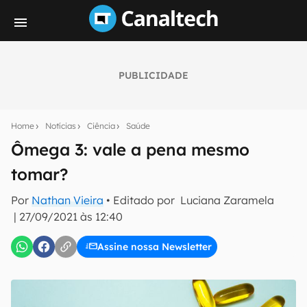
PUBLICIDADE
Seu resumo inteligente do mundo tech!
Assine a newsletter do Canaltech e receba
Home
Notícias
Ciência
Saúde
notícias e reviews sobre tecnologia em primeira
mão.
Ômega 3: vale a pena mesmo
tomar?
E-mail
Por
Nathan Vieira
• Editado por
Luciana Zaramela
|
27/09/2021 às 12:40
inscreva-se
Assine nossa Newsletter
Confirmo que li, aceito e concordo com os
Termos de
Uso e Política de Privacidade do Canaltech.