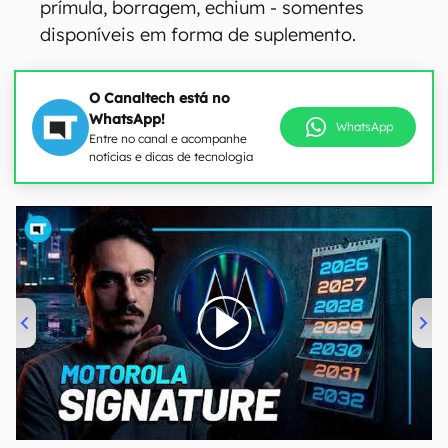
prímula, borragem, echium - somentes
disponíveis em forma de suplemento.
O Canaltech está no
WhatsApp!
WhatsApp
Entre no canal e acompanhe
notícias e dicas de tecnologia
00:00
/
20:46