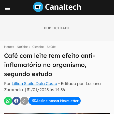
PUBLICIDADE
Seu resumo inteligente do mundo tech!
Assine a newsletter do Canaltech e receba
Home
Notícias
Ciência
Saúde
notícias e reviews sobre tecnologia em primeira
mão.
Café com leite tem efeito anti-
inflamatório no organismo,
E-mail
segundo estudo
Por
Lillian Sibila Dala Costa
• Editado por
Luciana
inscreva-se
Zaramela
|
31/01/2023 às 14:36
Assine nossa Newsletter
Confirmo que li, aceito e concordo com os
Termos de
Uso e Política de Privacidade do Canaltech.