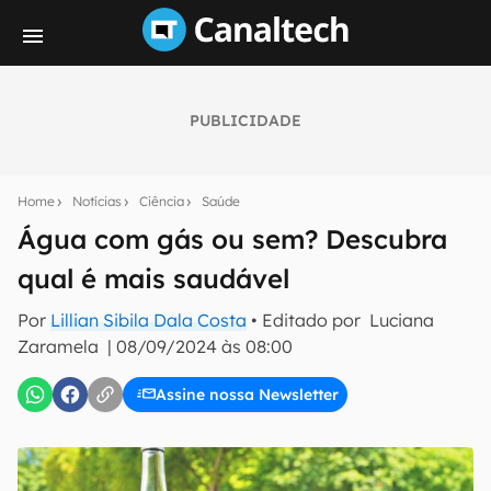
PUBLICIDADE
Seu resumo inteligente do mundo tech!
Assine a newsletter do Canaltech e receba
Home
Notícias
Ciência
Saúde
notícias e reviews sobre tecnologia em primeira
mão.
Água com gás ou sem? Descubra
qual é mais saudável
E-mail
Por
Lillian Sibila Dala Costa
• Editado por
Luciana
Zaramela
|
08/09/2024 às 08:00
inscreva-se
Assine nossa Newsletter
Confirmo que li, aceito e concordo com os
Termos de
Uso e Política de Privacidade do Canaltech.