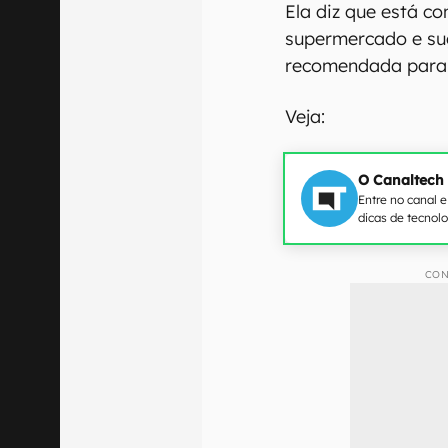
Ela diz que está c
supermercado e sug
recomendada para 
Veja:
O Canaltech
Entre no canal 
dicas de tecnol
CON