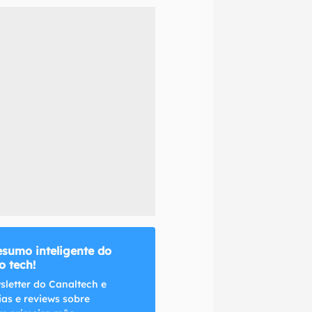
naltech.
esumo inteligente do
 tech!
sletter do Canaltech e
ias e reviews sobre