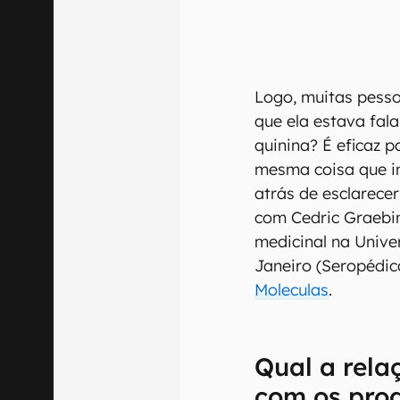
Logo, muitas pess
que ela estava fal
quinina? É eficaz 
mesma coisa que i
atrás de esclarece
com Cedric Graebin
medicinal na Unive
Janeiro (Seropédic
Moleculas
.
Qual a rela
com os pro