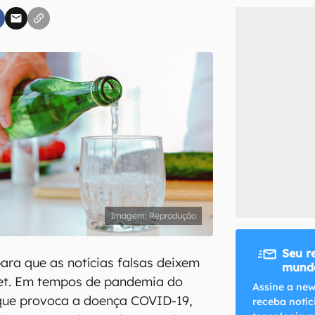
inscreva-se
li, aceito e concordo com os
Termos de Uso e Política de Privacidade do Ca
Reprodução
Seu r
para que as notícias falsas deixem
mundo
rnet. Em tempos de pandemia do
Assine a new
 que provoca a doença COVID-19,
receba notíc