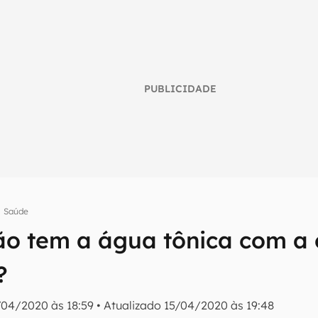
PUBLICIDADE
Saúde
ão tem a água tônica com a 
umo inteligente do mundo tech!
?
tter do Canaltech e receba notícias e reviews sobre tecnologia 
/04/2020 às 18:59
•
Atualizado
15/04/2020 às 19:48