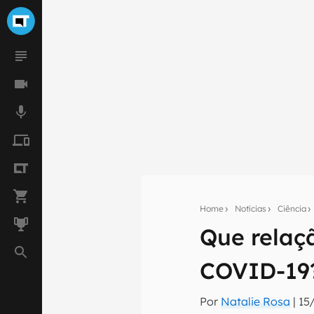
Home
Notícias
Ciência
Que relaç
Seu res
COVID-19
Assine a newsle
mão.
Por
Natalie Rosa
|
15